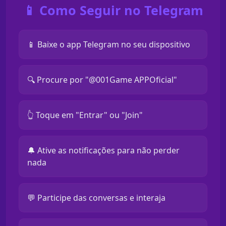
📱 Como Seguir no Telegram
📱 Baixe o app Telegram no seu dispositivo
🔍 Procure por "@001Game APPOficial"
👆 Toque em "Entrar" ou "Join"
🔔 Ative as notificações para não perder
nada
💬 Participe das conversas e interaja