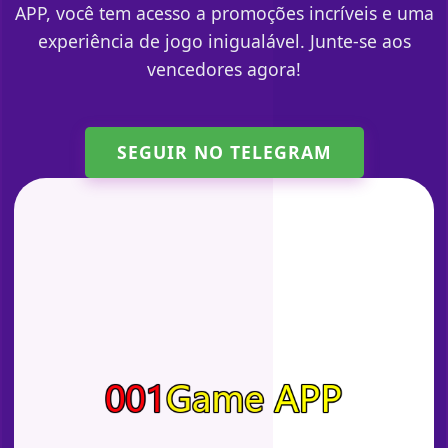
APP, você tem acesso a promoções incríveis e uma
experiência de jogo inigualável. Junte-se aos
vencedores agora!
SEGUIR NO TELEGRAM