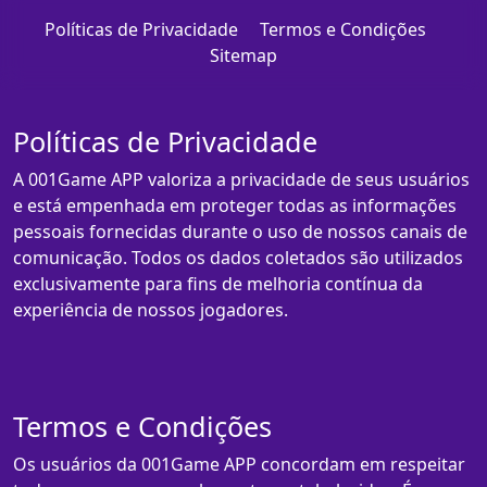
Políticas de Privacidade
Termos e Condições
Sitemap
Políticas de Privacidade
A 001Game APP valoriza a privacidade de seus usuários
e está empenhada em proteger todas as informações
pessoais fornecidas durante o uso de nossos canais de
comunicação. Todos os dados coletados são utilizados
exclusivamente para fins de melhoria contínua da
experiência de nossos jogadores.
Termos e Condições
Os usuários da 001Game APP concordam em respeitar