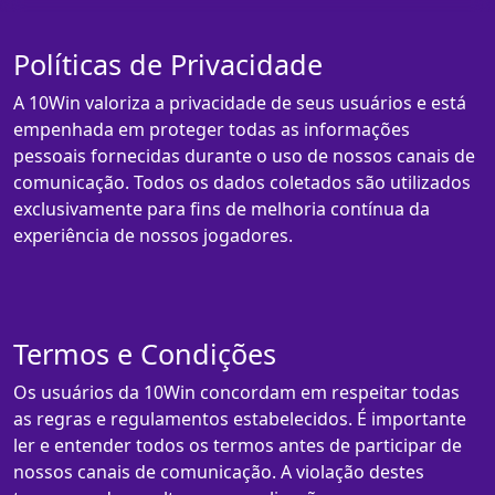
Políticas de Privacidade
A 10Win valoriza a privacidade de seus usuários e está
empenhada em proteger todas as informações
pessoais fornecidas durante o uso de nossos canais de
comunicação. Todos os dados coletados são utilizados
exclusivamente para fins de melhoria contínua da
experiência de nossos jogadores.
Termos e Condições
Os usuários da 10Win concordam em respeitar todas
as regras e regulamentos estabelecidos. É importante
ler e entender todos os termos antes de participar de
nossos canais de comunicação. A violação destes