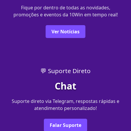
Fique por dentro de todas as novidades,
promoções e eventos da 10Win em tempo real!
Ver Notícias
💬 Suporte Direto
Chat
Suporte direto via Telegram, respostas rápidas e
atendimento personalizado!
Falar Suporte