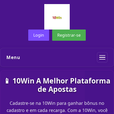
Login
Registrar-se
Menu
📱 10Win A Melhor Plataforma
de Apostas
Cadastre-se na 10Win para ganhar bônus no
cadastro e em cada recarga. Com a 10Win, você