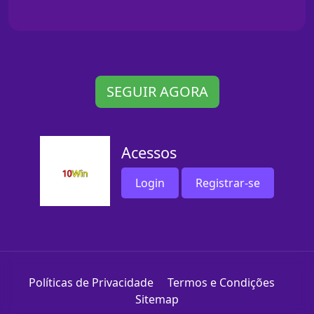
SEGUIR AGORA
Acessos
Login
Registrar-se
Políticas de Privacidade
Termos e Condições
Sitemap