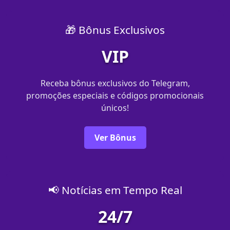
🎁 Bônus Exclusivos
VIP
Receba bônus exclusivos do Telegram,
promoções especiais e códigos promocionais
únicos!
Ver Bônus
📢 Notícias em Tempo Real
24/7