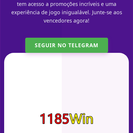
tem acesso a promoções incríveis e uma
experiência de jogo inigualável. Junte-se aos
vencedores agora!
SEGUIR NO TELEGRAM