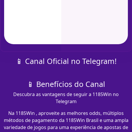
📱 Canal Oficial no Telegram!
📱 Benefícios do Canal
Descubra as vantagens de seguir a 1185Win no
Telegram
Na 1185Win , aproveite as melhores odds, múltiplos
métodos de pagamento da 1185Win Brasil e uma ampla
variedade de jogos para uma experiência de apostas de