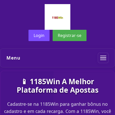
Login
Registrar-se
Menu
📱 1185Win A Melhor
Plataforma de Apostas
Cadastre-se na 1185Win para ganhar bônus no
cadastro e em cada recarga. Com a 1185Win, você