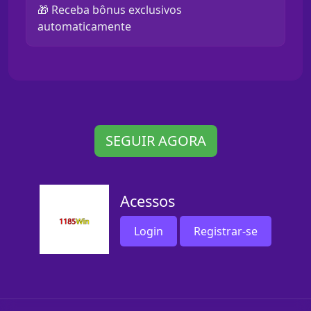
🎁 Receba bônus exclusivos
automaticamente
SEGUIR AGORA
Acessos
Login
Registrar-se