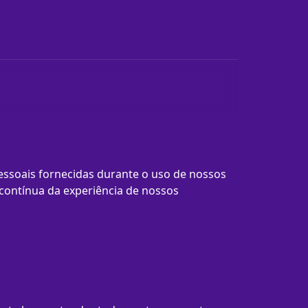
essoais fornecidas durante o uso de nossos
 contínua da experiência de nossos