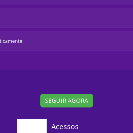
a
aticamente
SEGUIR AGORA
Acessos