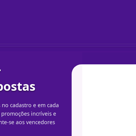
r
postas
 no cadastro e em cada
 promoções incríveis e
unte-se aos vencedores