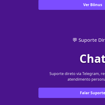
Ver Bônus
💬 Suporte Di
Cha
Suporte direto via Telegram, r
atendimento persona
Falar Suport