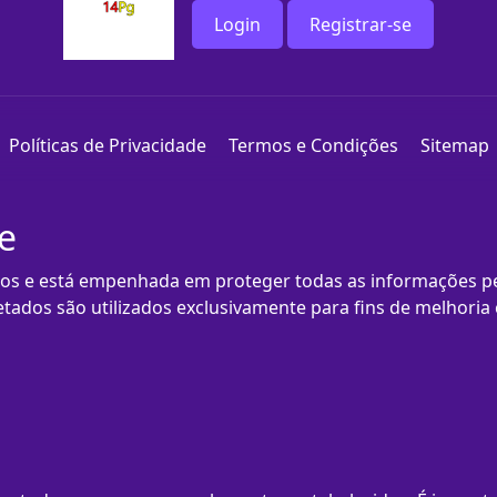
Login
Registrar-se
Políticas de Privacidade
Termos e Condições
Sitemap
de
rios e está empenhada em proteger todas as informações p
tados são utilizados exclusivamente para fins de melhoria