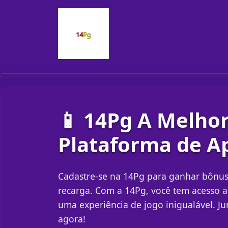
📱 14Pg A Melho
Plataforma de A
Cadastre-se na 14Pg para ganhar bônus
recarga. Com a 14Pg, você tem acesso a
uma experiência de jogo inigualável. J
agora!