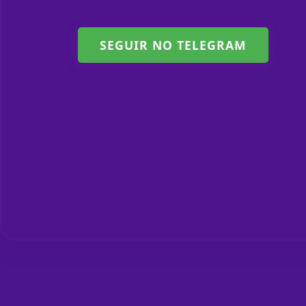
SEGUIR NO TELEGRAM