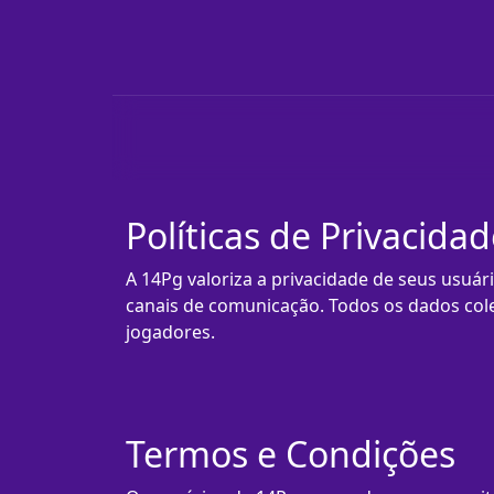
Políticas de Privacida
A 14Pg valoriza a privacidade de seus usuá
canais de comunicação. Todos os dados cole
jogadores.
Termos e Condições