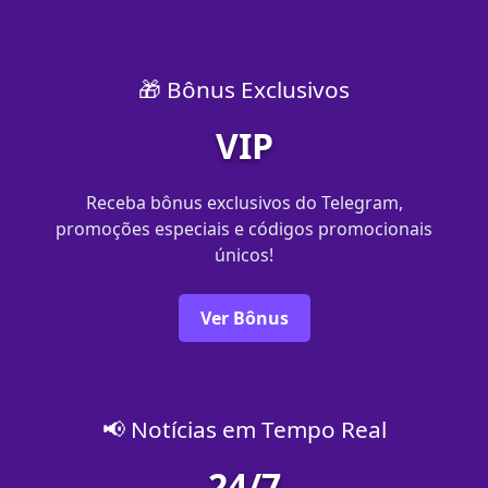
🎁 Bônus Exclusivos
VIP
Receba bônus exclusivos do Telegram,
promoções especiais e códigos promocionais
únicos!
Ver Bônus
📢 Notícias em Tempo Real
24/7