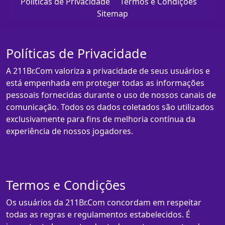
Políticas de Privacidade
Termos e Condições
Sitemap
Políticas de Privacidade
A 211Br.Com valoriza a privacidade de seus usuários e
está empenhada em proteger todas as informações
pessoais fornecidas durante o uso de nossos canais de
comunicação. Todos os dados coletados são utilizados
exclusivamente para fins de melhoria contínua da
experiência de nossos jogadores.
Termos e Condições
Os usuários da 211Br.Com concordam em respeitar
todas as regras e regulamentos estabelecidos. É