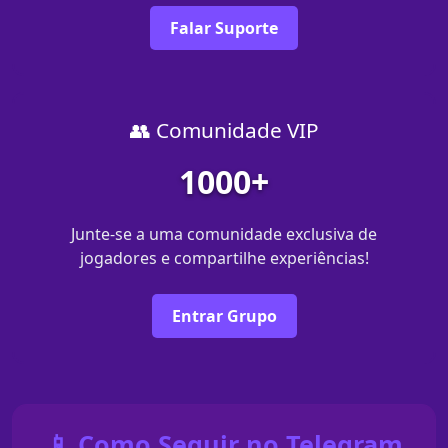
Falar Suporte
👥 Comunidade VIP
1000+
Junte-se a uma comunidade exclusiva de
jogadores e compartilhe experiências!
Entrar Grupo
📱 Como Seguir no Telegram