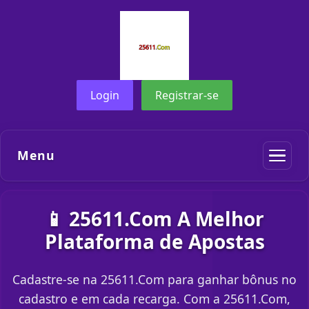
Login
Registrar-se
Menu
📱 25611.Com A Melhor
Plataforma de Apostas
Cadastre-se na 25611.Com para ganhar bônus no
cadastro e em cada recarga. Com a 25611.Com,