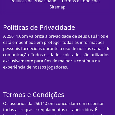
Políticas de Privacidade
Termos e Condições
Sitemap
Políticas de Privacidade
A 25611.Com valoriza a privacidade de seus usuários e
está empenhada em proteger todas as informações
pessoais fornecidas durante o uso de nossos canais de
comunicação. Todos os dados coletados são utilizados
exclusivamente para fins de melhoria contínua da
experiência de nossos jogadores.
Termos e Condições
Os usuários da 25611.Com concordam em respeitar
todas as regras e regulamentos estabelecidos. É