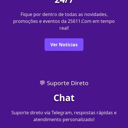
Fique por dentro de todas as novidades,
promoções e eventos da 25611.Com em tempo
real!
Ver Notícias
💬 Suporte Direto
Chat
Suporte direto via Telegram, respostas rápidas e
atendimento personalizado!