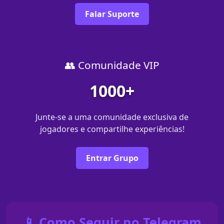
Falar Suporte
👥 Comunidade VIP
1000+
Junte-se a uma comunidade exclusiva de
jogadores e compartilhe experiências!
Entrar Grupo
📱 Como Seguir no Telegram