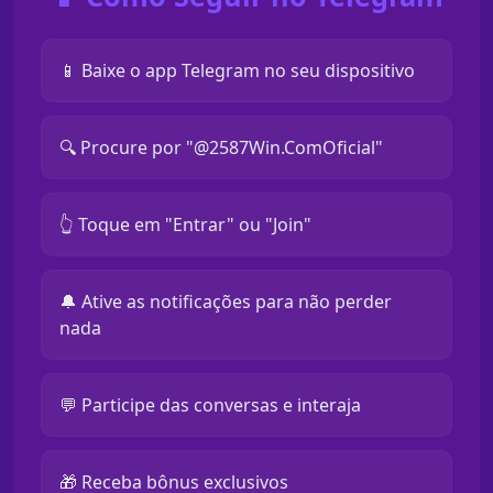
📱 Baixe o app Telegram no seu dispositivo
🔍 Procure por "@2587Win.ComOficial"
👆 Toque em "Entrar" ou "Join"
🔔 Ative as notificações para não perder
nada
💬 Participe das conversas e interaja
🎁 Receba bônus exclusivos