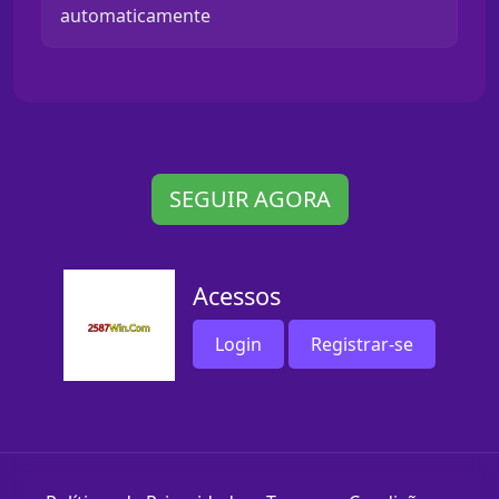
automaticamente
SEGUIR AGORA
Acessos
Login
Registrar-se