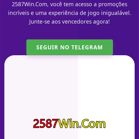
2587Win.Com, você tem acesso a promoções
incríveis e uma experiência de jogo inigualável.
Junte-se aos vencedores agora!
SEGUIR NO TELEGRAM