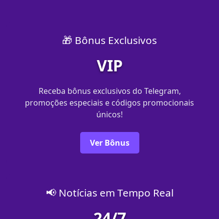
🎁 Bônus Exclusivos
VIP
Receba bônus exclusivos do Telegram,
promoções especiais e códigos promocionais
únicos!
Ver Bônus
📢 Notícias em Tempo Real
24/7