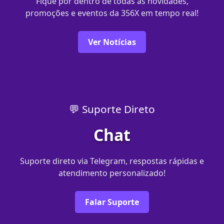
Fique por dentro de todas as novidades,
promoções e eventos da 356X em tempo real!
Ver Notícias
💬 Suporte Direto
Chat
Suporte direto via Telegram, respostas rápidas e
atendimento personalizado!
Falar Suporte