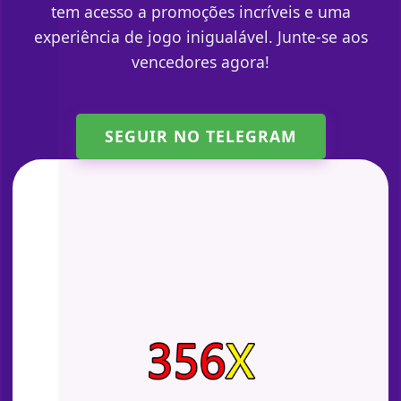
tem acesso a promoções incríveis e uma
experiência de jogo inigualável. Junte-se aos
vencedores agora!
SEGUIR NO TELEGRAM