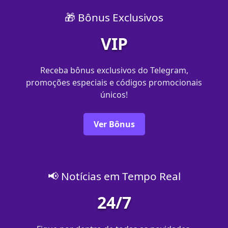
🎁 Bônus Exclusivos
VIP
Receba bônus exclusivos do Telegram,
promoções especiais e códigos promocionais
únicos!
Ver Bônus
📢 Notícias em Tempo Real
24/7