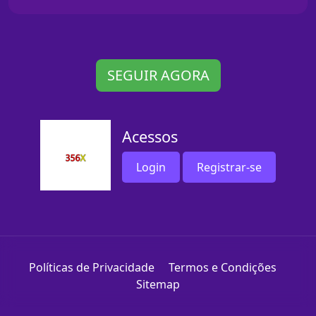
SEGUIR AGORA
Acessos
Login
Registrar-se
Políticas de Privacidade
Termos e Condições
Sitemap