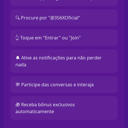
🔍 Procure por "@356XOficial"
👆 Toque em "Entrar" ou "Join"
🔔 Ative as notificações para não perder
nada
💬 Participe das conversas e interaja
🎁 Receba bônus exclusivos
automaticamente