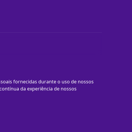
ssoais fornecidas durante o uso de nossos
 contínua da experiência de nossos