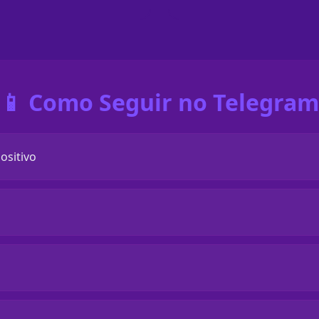
📱 Como Seguir no Telegram
ositivo