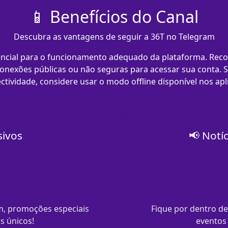
📱 Benefícios do Canal
Descubra as vantagens de seguir a 36T no Telegram
sencial para o funcionamento adequado da plataforma. Re
 conexões públicas ou não seguras para acessar sua conta.
ctividade, considere usar o modo offline disponível nos apli
sivos
📢 Notí
m, promoções especiais
Fique por dentro d
s únicos!
eventos