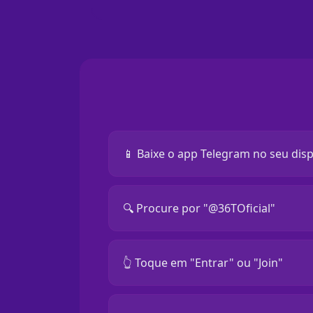
📱 Baixe o app Telegram no seu disp
🔍 Procure por "@36TOficial"
👆 Toque em "Entrar" ou "Join"