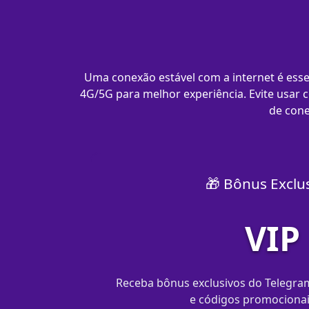
Uma conexão estável com a internet é es
4G/5G para melhor experiência. Evite usar
de cone
🎁 Bônus Exclu
VIP
Receba bônus exclusivos do Telegra
e códigos promocionai