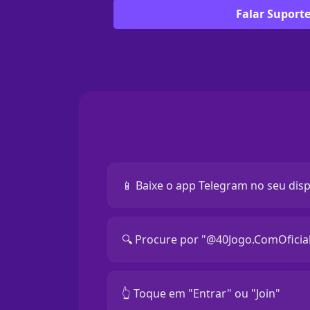
Falar Suport
📱 Baixe o app Telegram no seu disp
🔍 Procure por "@40Jogo.ComOficia
👆 Toque em "Entrar" ou "Join"