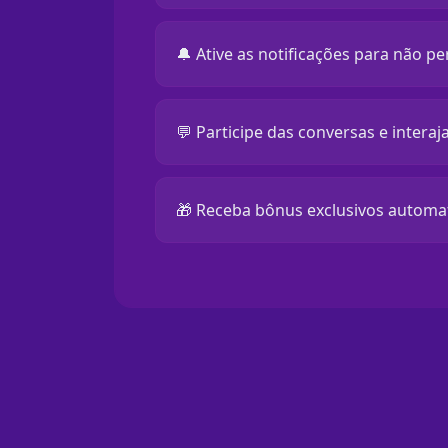
🔔 Ative as notificações para não p
💬 Participe das conversas e interaj
🎁 Receba bônus exclusivos autom