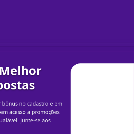
 Melhor
postas
r bônus no cadastro e em
 tem acesso a promoções
ualável. Junte-se aos