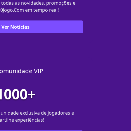
e todas as novidades, promoções e
40Jogo.Com em tempo real!
Ver Notícias
Comunidade VIP
1000+
unidade exclusiva de jogadores e
rtilhe experiências!