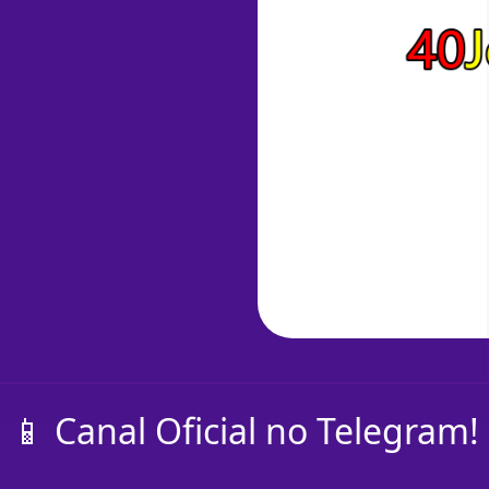
📱 Canal Oficial no Telegram!