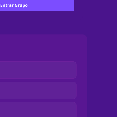
Entrar Grupo