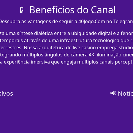
📱 Benefícios do Canal
Descubra as vantagens de seguir a 40Jogo.Com no Telegra
 uma síntese dialética entre a ubiquidade digital e a feno
temporais através de uma infraestrutura tecnológica que re
errestres. Nossa arquitetura de live casino emprega studi
tegrando múltiplos ângulos de câmera 4K, iluminação cine
ma experiência imersiva que engaja múltiplos canais percep
sivos
📢 Notí