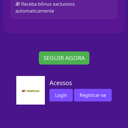
🎁 Receba bônus exclusivos
automaticamente
SEGUIR AGORA
Acessos
Login
Registrar-se