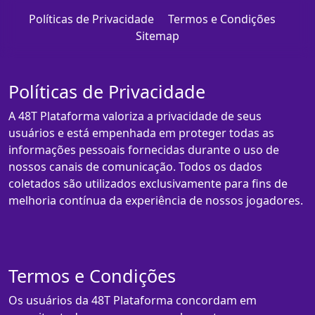
Políticas de Privacidade
Termos e Condições
Sitemap
Políticas de Privacidade
A 48T Plataforma valoriza a privacidade de seus
usuários e está empenhada em proteger todas as
informações pessoais fornecidas durante o uso de
nossos canais de comunicação. Todos os dados
coletados são utilizados exclusivamente para fins de
melhoria contínua da experiência de nossos jogadores.
Termos e Condições
Os usuários da 48T Plataforma concordam em