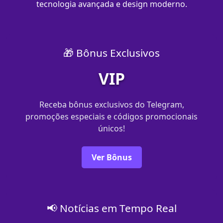
tecnologia avançada e design moderno.
🎁 Bônus Exclusivos
VIP
Receba bônus exclusivos do Telegram,
promoções especiais e códigos promocionais
únicos!
Ver Bônus
📢 Notícias em Tempo Real