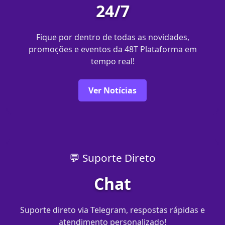
24/7
Fique por dentro de todas as novidades,
promoções e eventos da 48T Plataforma em
tempo real!
Ver Notícias
💬 Suporte Direto
Chat
Suporte direto via Telegram, respostas rápidas e
atendimento personalizado!