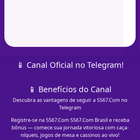
📱 Canal Oficial no Telegram!
📱 Benefícios do Canal
Descubra as vantagens de seguir a 5567.Com no
Telegram
Registre-se na 5567.Com 5567.Com Brasil e receba
bônus — comece sua jornada vitoriosa com caça-
níqueis, jogos de mesa e cassinos ao vivo!