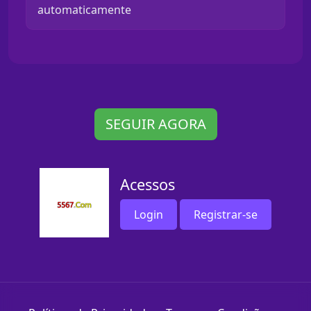
automaticamente
SEGUIR AGORA
Acessos
Login
Registrar-se