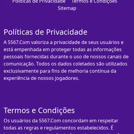
Políticas de Privacidade
Termos e Condições
Sitemap
Políticas de Privacidade
A 5567.Com valoriza a privacidade de seus usuários e
está empenhada em proteger todas as informações
pessoais fornecidas durante o uso de nossos canais de
comunicação. Todos os dados coletados são utilizados
exclusivamente para fins de melhoria contínua da
experiência de nossos jogadores.
Termos e Condições
Os usuários da 5567.Com concordam em respeitar
todas as regras e regulamentos estabelecidos. É