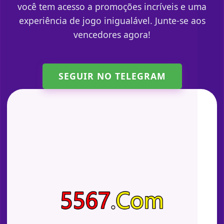
você tem acesso a promoções incríveis e uma
experiência de jogo inigualável. Junte-se aos
vencedores agora!
SEGUIR NO TELEGRAM