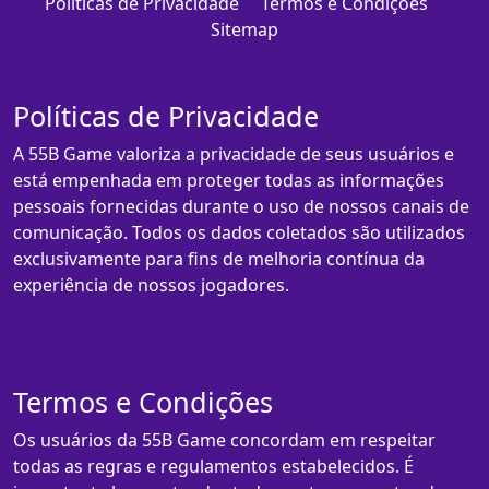
Políticas de Privacidade
Termos e Condições
Sitemap
Políticas de Privacidade
A 55B Game valoriza a privacidade de seus usuários e
está empenhada em proteger todas as informações
pessoais fornecidas durante o uso de nossos canais de
comunicação. Todos os dados coletados são utilizados
exclusivamente para fins de melhoria contínua da
experiência de nossos jogadores.
Termos e Condições
Os usuários da 55B Game concordam em respeitar
todas as regras e regulamentos estabelecidos. É