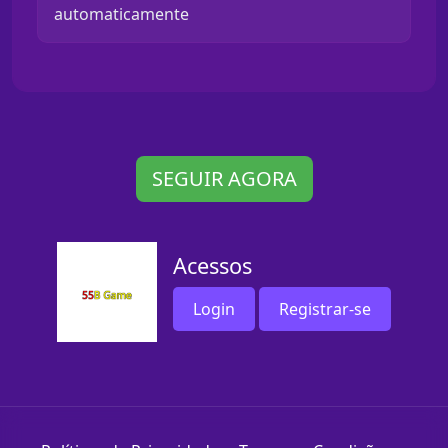
automaticamente
SEGUIR AGORA
Acessos
Login
Registrar-se