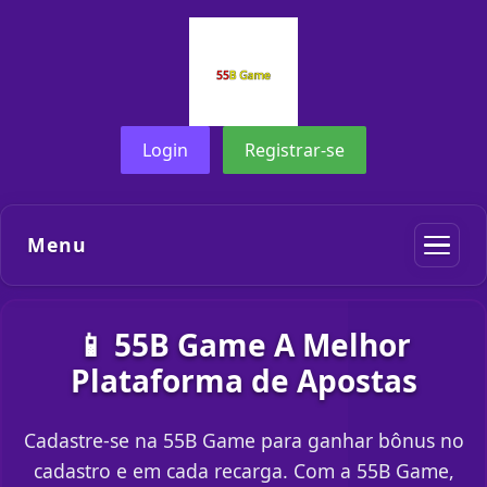
Login
Registrar-se
Menu
📱 55B Game A Melhor
Plataforma de Apostas
Cadastre-se na 55B Game para ganhar bônus no
cadastro e em cada recarga. Com a 55B Game,