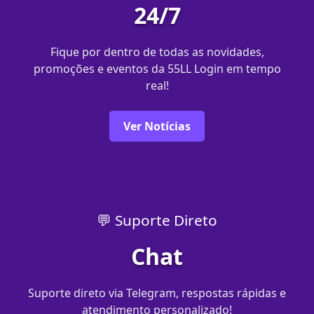
24/7
Fique por dentro de todas as novidades,
promoções e eventos da 55LL Login em tempo
real!
Ver Notícias
💬 Suporte Direto
Chat
Suporte direto via Telegram, respostas rápidas e
atendimento personalizado!