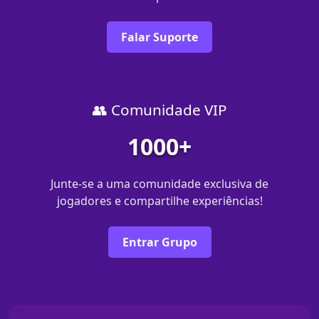
Falar Suporte
👥 Comunidade VIP
1000+
Junte-se a uma comunidade exclusiva de
jogadores e compartilhe experiências!
Entrar Grupo