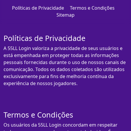
Políticas de Privacidade
Termos e Condições
Sitemap
Políticas de Privacidade
A 55LL Login valoriza a privacidade de seus usuários e
está empenhada em proteger todas as informações
pessoais fornecidas durante o uso de nossos canais de
comunicação. Todos os dados coletados são utilizados
exclusivamente para fins de melhoria contínua da
experiência de nossos jogadores.
Termos e Condições
Os usuários da 55LL Login concordam em respeitar