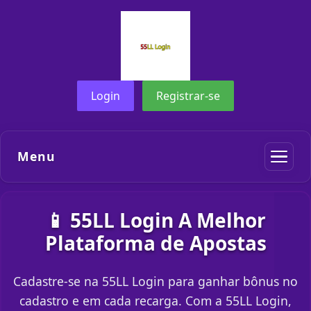
Login
Registrar-se
Menu
📱 55LL Login A Melhor
Plataforma de Apostas
Cadastre-se na 55LL Login para ganhar bônus no
cadastro e em cada recarga. Com a 55LL Login,