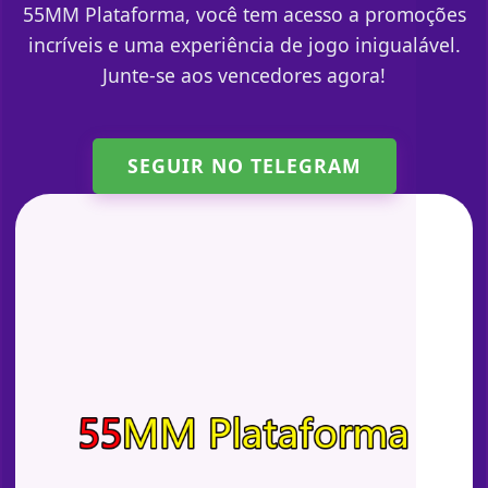
55MM Plataforma, você tem acesso a promoções
incríveis e uma experiência de jogo inigualável.
Junte-se aos vencedores agora!
SEGUIR NO TELEGRAM