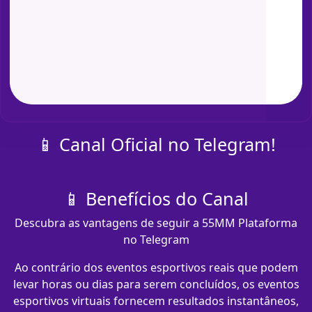
📱 Canal Oficial no Telegram!
📱 Benefícios do Canal
Descubra as vantagens de seguir a 55MM Plataforma
no Telegram
Ao contrário dos eventos esportivos reais que podem
levar horas ou dias para serem concluídos, os eventos
esportivos virtuais fornecem resultados instantâneos,