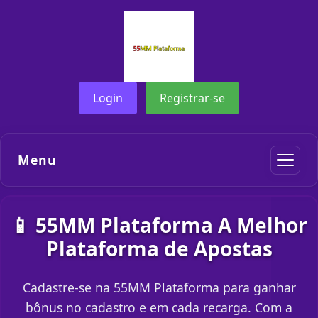
Login
Registrar-se
Menu
📱 55MM Plataforma A Melhor
Plataforma de Apostas
Cadastre-se na 55MM Plataforma para ganhar
bônus no cadastro e em cada recarga. Com a