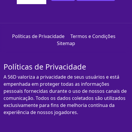
Políticas de Privacidade
Termos e Condições
Sitemap
Políticas de Privacidade
A 56D valoriza a privacidade de seus usuários e está
empenhada em proteger todas as informações
pessoais fornecidas durante o uso de nossos canais de
comunicação. Todos os dados coletados são utilizados
exclusivamente para fins de melhoria contínua da
experiência de nossos jogadores.