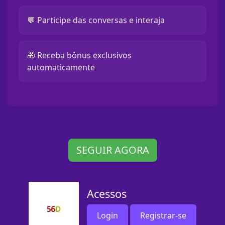
💬 Participe das conversas e interaja
🎁 Receba bônus exclusivos
automaticamente
SEGUIR AGORA
Acessos
Login
Registrar-se