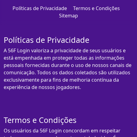
Políticas de Privacidade
Termos e Condições
Sitemap
Políticas de Privacidade
A 56F Login valoriza a privacidade de seus usuários e
está empenhada em proteger todas as informações
pessoais fornecidas durante o uso de nossos canais de
comunicação. Todos os dados coletados são utilizados
exclusivamente para fins de melhoria contínua da
experiência de nossos jogadores.
Termos e Condições
Os usuários da 56F Login concordam em respeitar