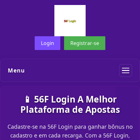
Login
Registrar-se
Menu
📱 56F Login A Melhor
Plataforma de Apostas
Cadastre-se na 56F Login para ganhar bônus no
cadastro e em cada recarga. Com a 56F Login,