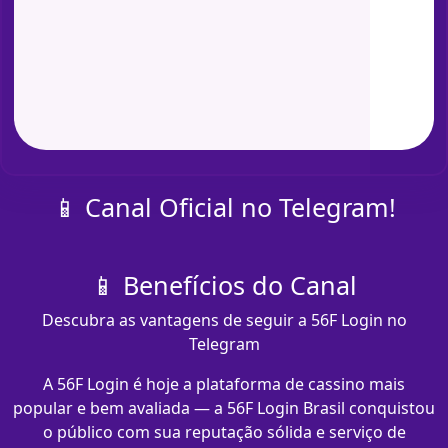
📱 Canal Oficial no Telegram!
📱 Benefícios do Canal
Descubra as vantagens de seguir a 56F Login no
Telegram
A 56F Login é hoje a plataforma de cassino mais
popular e bem avaliada — a 56F Login Brasil conquistou
o público com sua reputação sólida e serviço de