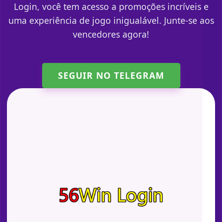
Login, você tem acesso a promoções incríveis e
uma experiência de jogo inigualável. Junte-se aos
vencedores agora!
SEGUIR NO TELEGRAM