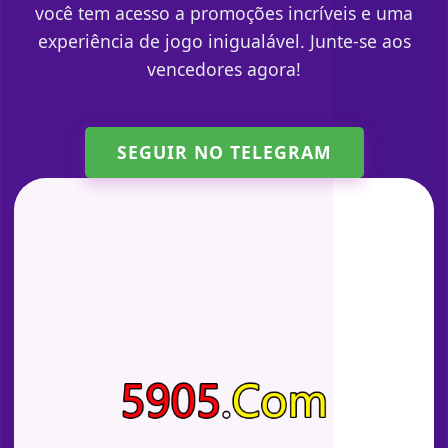
você tem acesso a promoções incríveis e uma
experiência de jogo inigualável. Junte-se aos
vencedores agora!
SEGUIR NO TELEGRAM