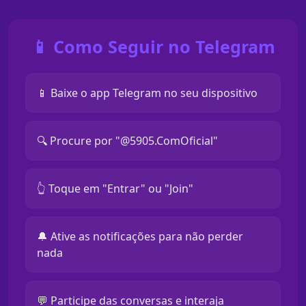
📱 Como Seguir no Telegram
📱 Baixe o app Telegram no seu dispositivo
🔍 Procure por "@5905.ComOficial"
👆 Toque em "Entrar" ou "Join"
🔔 Ative as notificações para não perder
nada
💬 Participe das conversas e interaja