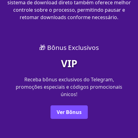
sistema de download direto também oferece melhor
controle sobre o processo, permitindo pausar e
retomar downloads conforme necessário.
🎁 Bônus Exclusivos
VIP
Receba bônus exclusivos do Telegram,
promoções especiais e códigos promocionais
únicos!
Ver Bônus