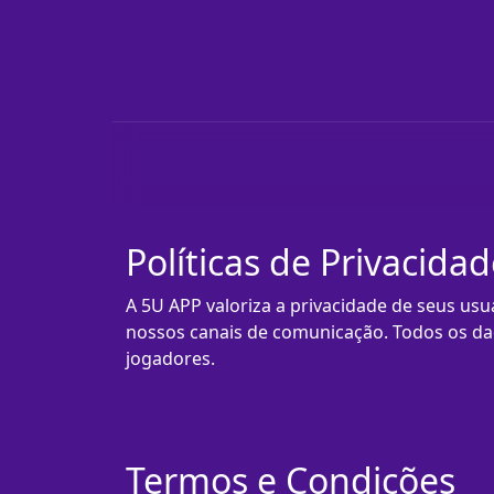
Políticas de Privacida
A 5U APP valoriza a privacidade de seus us
nossos canais de comunicação. Todos os dad
jogadores.
Termos e Condições