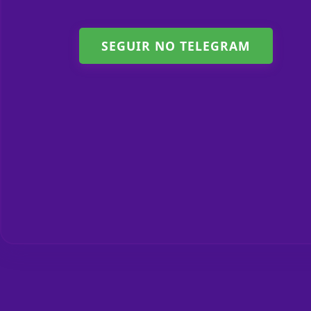
SEGUIR NO TELEGRAM