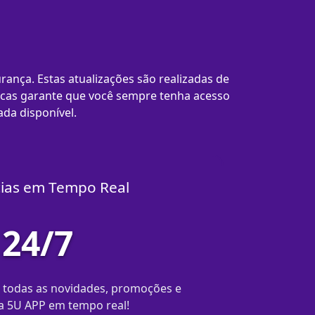
ança. Estas atualizações são realizadas de
icas garante que você sempre tenha acesso
ada disponível.
cias em Tempo Real
24/7
e todas as novidades, promoções e
a 5U APP em tempo real!