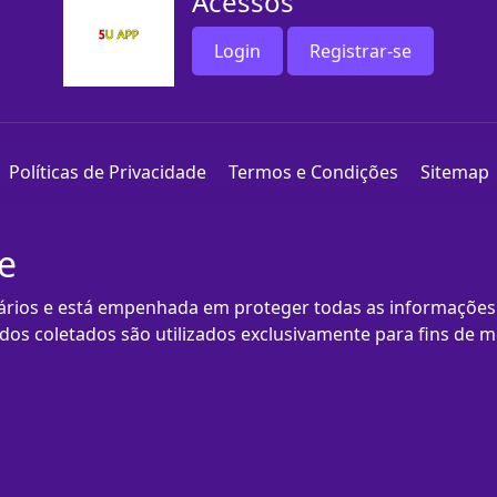
Acessos
Login
Registrar-se
Políticas de Privacidade
Termos e Condições
Sitemap
de
uários e está empenhada em proteger todas as informações
os coletados são utilizados exclusivamente para fins de m