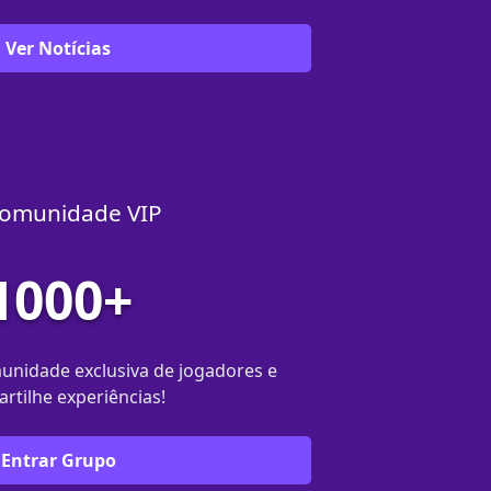
Ver Notícias
Comunidade VIP
1000+
unidade exclusiva de jogadores e
rtilhe experiências!
Entrar Grupo