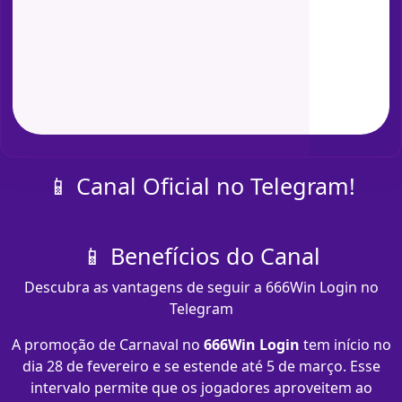
📱 Canal Oficial no Telegram!
📱 Benefícios do Canal
Descubra as vantagens de seguir a 666Win Login no
Telegram
A promoção de Carnaval no
666Win Login
tem início no
dia 28 de fevereiro e se estende até 5 de março. Esse
intervalo permite que os jogadores aproveitem ao