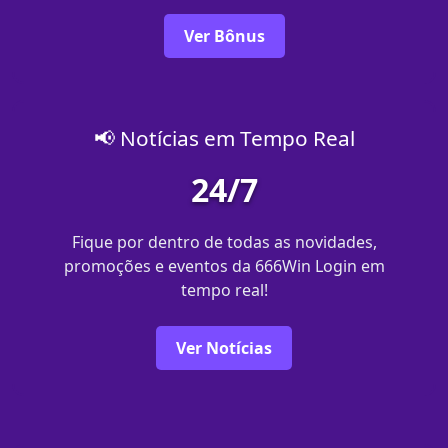
Ver Bônus
📢 Notícias em Tempo Real
24/7
Fique por dentro de todas as novidades,
promoções e eventos da 666Win Login em
tempo real!
Ver Notícias