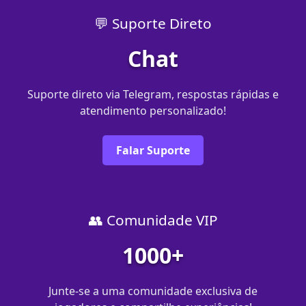
💬 Suporte Direto
Chat
Suporte direto via Telegram, respostas rápidas e
atendimento personalizado!
Falar Suporte
👥 Comunidade VIP
1000+
Junte-se a uma comunidade exclusiva de