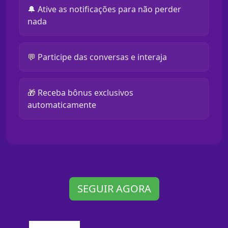
🔔 Ative as notificações para não perder
nada
💬 Participe das conversas e interaja
🎁 Receba bônus exclusivos
automaticamente
SEGUIR AGORA