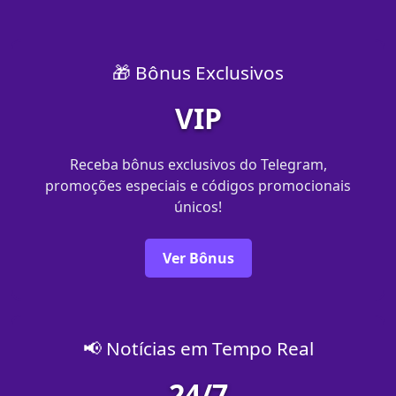
🎁 Bônus Exclusivos
VIP
Receba bônus exclusivos do Telegram,
promoções especiais e códigos promocionais
únicos!
Ver Bônus
📢 Notícias em Tempo Real
24/7