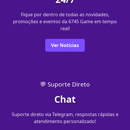
Fique por dentro de todas as novidades,
promoções e eventos da 6745 Game em tempo
real!
Ver Notícias
💬 Suporte Direto
Chat
Suporte direto via Telegram, respostas rápidas e
atendimento personalizado!