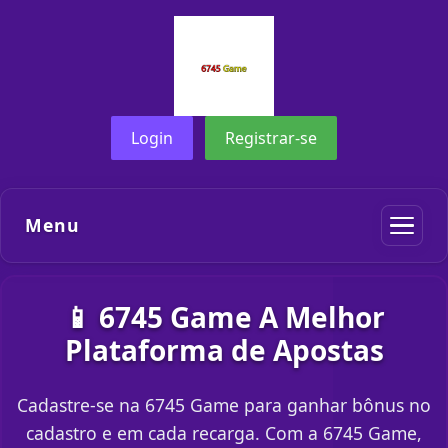
Login
Registrar-se
Menu
📱 6745 Game A Melhor
Plataforma de Apostas
Cadastre-se na 6745 Game para ganhar bônus no
cadastro e em cada recarga. Com a 6745 Game,