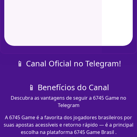
📱 Canal Oficial no Telegram!
📱 Benefícios do Canal
Descubra as vantagens de seguir a 6745 Game no
Telegram
A 6745 Game é a favorita dos jogadores brasileiros por
suas apostas acessíveis e retorno rápido — é a principal
escolha na plataforma 6745 Game Brasil .