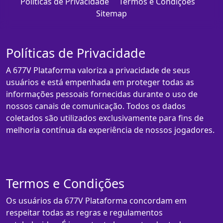
Políticas de Privacidade
Termos e Condições
Sitemap
Políticas de Privacidade
A 677V Plataforma valoriza a privacidade de seus
usuários e está empenhada em proteger todas as
informações pessoais fornecidas durante o uso de
nossos canais de comunicação. Todos os dados
coletados são utilizados exclusivamente para fins de
melhoria contínua da experiência de nossos jogadores.
Termos e Condições
Os usuários da 677V Plataforma concordam em
respeitar todas as regras e regulamentos