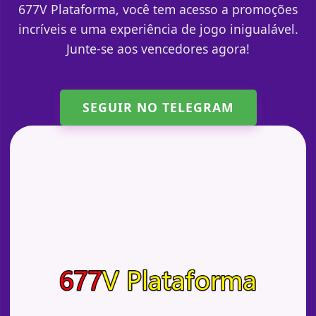
677V Plataforma, você tem acesso a promoções
incríveis e uma experiência de jogo inigualável.
Junte-se aos vencedores agora!
SEGUIR NO TELEGRAM