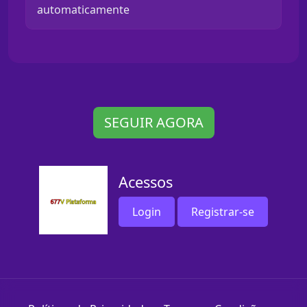
automaticamente
SEGUIR AGORA
Acessos
Login
Registrar-se