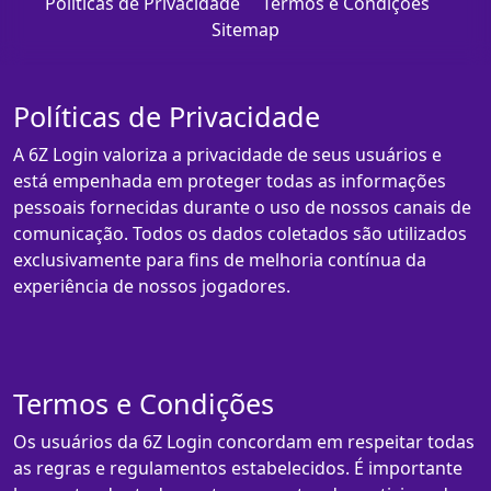
Políticas de Privacidade
Termos e Condições
Sitemap
Políticas de Privacidade
A 6Z Login valoriza a privacidade de seus usuários e
está empenhada em proteger todas as informações
pessoais fornecidas durante o uso de nossos canais de
comunicação. Todos os dados coletados são utilizados
exclusivamente para fins de melhoria contínua da
experiência de nossos jogadores.
Termos e Condições
Os usuários da 6Z Login concordam em respeitar todas
as regras e regulamentos estabelecidos. É importante