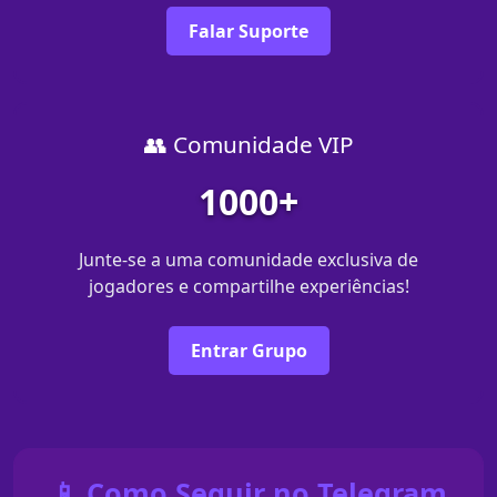
Falar Suporte
👥 Comunidade VIP
1000+
Junte-se a uma comunidade exclusiva de
jogadores e compartilhe experiências!
Entrar Grupo
📱 Como Seguir no Telegram