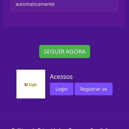
automaticamente
SEGUIR AGORA
Acessos
Login
Registrar-se