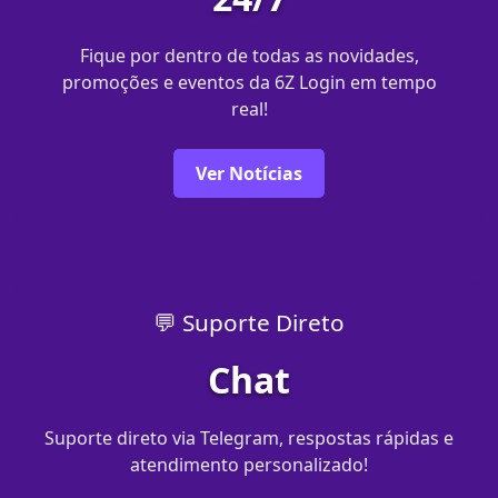
Fique por dentro de todas as novidades,
promoções e eventos da 6Z Login em tempo
real!
Ver Notícias
💬 Suporte Direto
Chat
Suporte direto via Telegram, respostas rápidas e
atendimento personalizado!