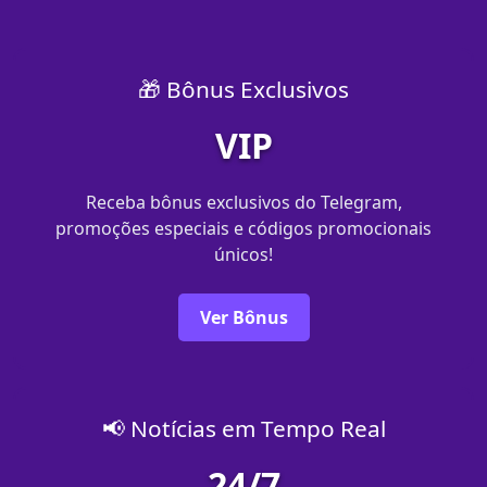
🎁 Bônus Exclusivos
VIP
Receba bônus exclusivos do Telegram,
promoções especiais e códigos promocionais
únicos!
Ver Bônus
📢 Notícias em Tempo Real
24/7