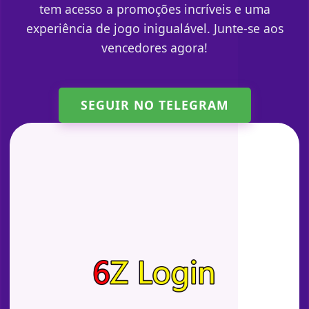
tem acesso a promoções incríveis e uma
experiência de jogo inigualável. Junte-se aos
vencedores agora!
SEGUIR NO TELEGRAM