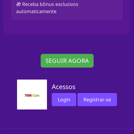
🎁 Receba bônus exclusivos
automaticamente
SEGUIR AGORA
Acessos
Login
Registrar-se