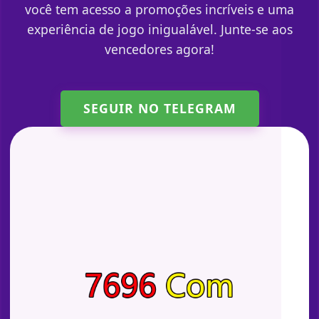
você tem acesso a promoções incríveis e uma
experiência de jogo inigualável. Junte-se aos
vencedores agora!
SEGUIR NO TELEGRAM