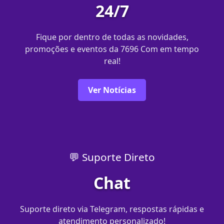
24/7
Fique por dentro de todas as novidades,
promoções e eventos da 7696 Com em tempo
real!
Ver Notícias
💬 Suporte Direto
Chat
Suporte direto via Telegram, respostas rápidas e
atendimento personalizado!