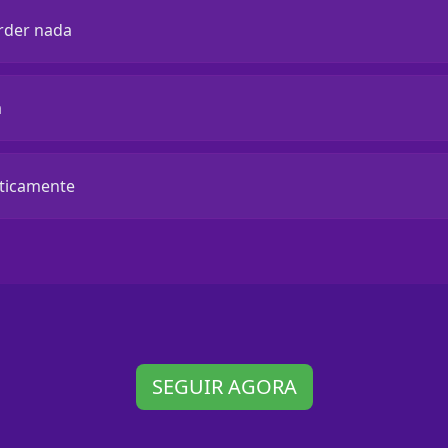
erder nada
a
aticamente
SEGUIR AGORA