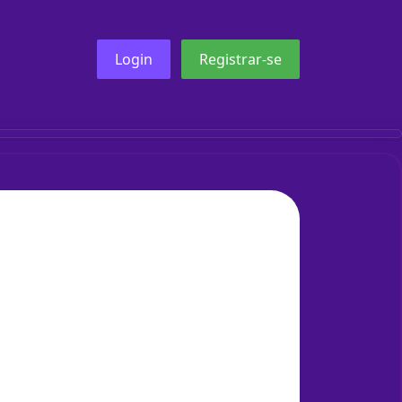
Login
Registrar-se