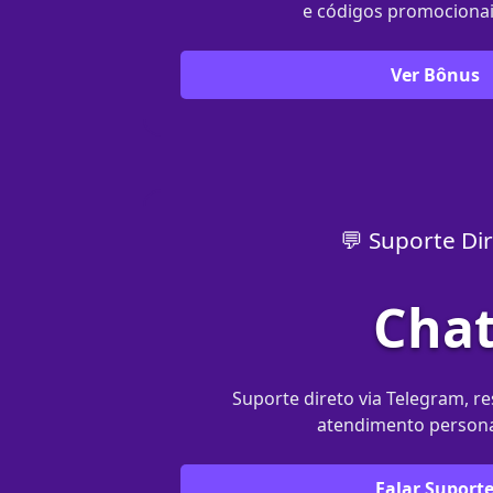
e códigos promocionai
Ver Bônus
💬 Suporte Di
Cha
Suporte direto via Telegram, r
atendimento persona
Falar Suport