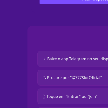
📱 Baixe o app Telegram no seu disp
🔍 Procure por "@777SlotOficial"
👆 Toque em "Entrar" ou "Join"