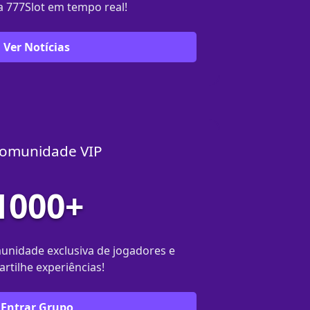
a 777Slot em tempo real!
Ver Notícias
Comunidade VIP
1000+
unidade exclusiva de jogadores e
rtilhe experiências!
Entrar Grupo