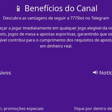
📱 Benefícios do Canal
Descubra as vantagens de seguir a 777Slot no Telegram
ar a jogar imediatamente em qualquer jogo elegível da no
slots, jogos de mesa e apostas esportivas, garantindo que 
ível contribui para o cumprimento dos requisitos de apos
em dinheiro real.
sivos
📢 Notí
m, promoções especiais
Fique por dentro d