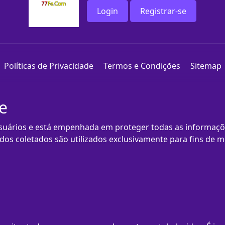
Login
Registrar-se
Políticas de Privacidade
Termos e Condições
Sitemap
de
usuários e está empenhada em proteger todas as informaçõ
os coletados são utilizados exclusivamente para fins de m