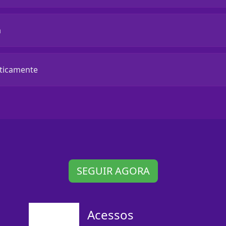
a
aticamente
SEGUIR AGORA
Acessos