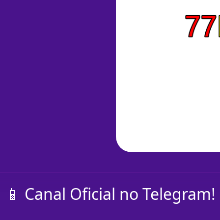
📱 Canal Oficial no Telegram!