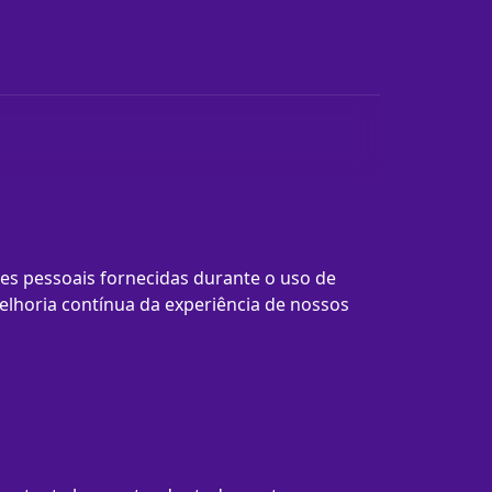
es pessoais fornecidas durante o uso de
elhoria contínua da experiência de nossos