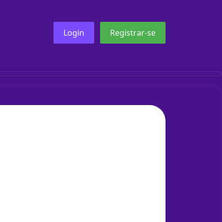
Login
Registrar-se