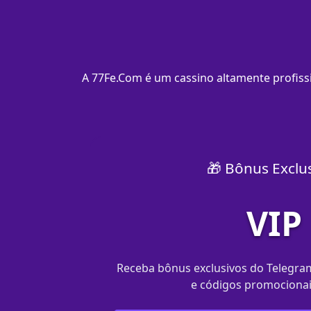
A 77Fe.Com é um cassino altamente profiss
🎁 Bônus Exclu
VIP
Receba bônus exclusivos do Telegra
e códigos promocionai