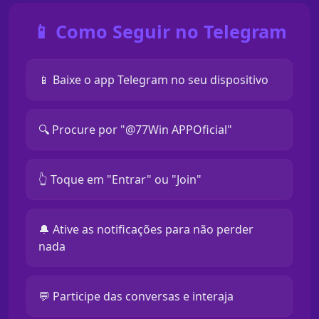
📱 Como Seguir no Telegram
📱 Baixe o app Telegram no seu dispositivo
🔍 Procure por "@77Win APPOficial"
👆 Toque em "Entrar" ou "Join"
🔔 Ative as notificações para não perder
nada
💬 Participe das conversas e interaja