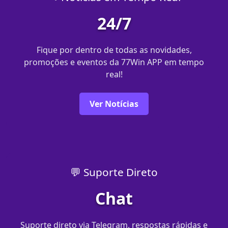
24/7
Fique por dentro de todas as novidades,
promoções e eventos da 77Win APP em tempo
real!
Ver Notícias
💬 Suporte Direto
Chat
Suporte direto via Telegram, respostas rápidas e