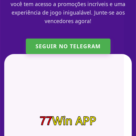
você tem acesso a promoções incríveis e uma
experiência de jogo inigualável. Junte-se aos
vencedores agora!
SEGUIR NO TELEGRAM