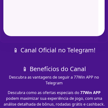
📱 Canal Oficial no Telegram!
📱 Benefícios do Canal
Descubra as vantagens de seguir a 77Win APP no
Telegram
Descubra como as ofertas especiais do
77Win APP
podem maximizar sua experiência de jogo, com uma
análise detalhada de bônus, rodadas grátis e cashback.