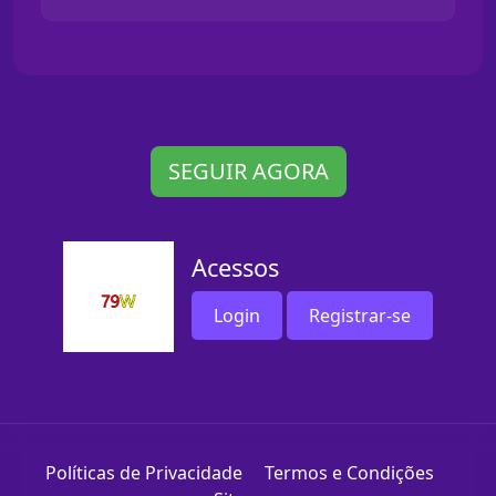
SEGUIR AGORA
Acessos
Login
Registrar-se
Políticas de Privacidade
Termos e Condições