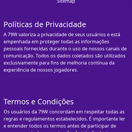
Sitemap
Políticas de Privacidade
A 79W valoriza a privacidade de seus usuários e está
empenhada em proteger todas as informações
pessoais fornecidas durante o uso de nossos canais de
comunicação. Todos os dados coletados são utilizados
exclusivamente para fins de melhoria contínua da
experiência de nossos jogadores.
Termos e Condições
Os usuários da 79W concordam em respeitar todas as
regras e regulamentos estabelecidos. É importante ler
e entender todos os termos antes de participar de