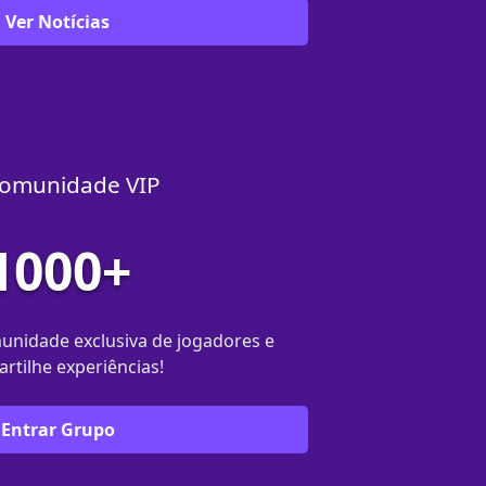
Ver Notícias
Comunidade VIP
1000+
unidade exclusiva de jogadores e
rtilhe experiências!
Entrar Grupo