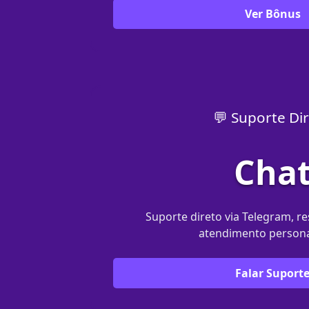
Ver Bônus
💬 Suporte Di
Cha
Suporte direto via Telegram, r
atendimento persona
Falar Suport