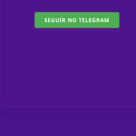
SEGUIR NO TELEGRAM