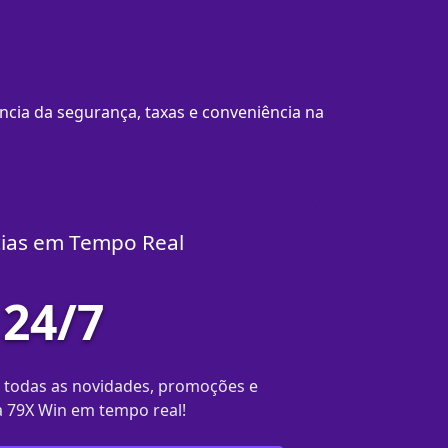
cia da segurança, taxas e conveniência na
cias em Tempo Real
24/7
e todas as novidades, promoções e
a 79X Win em tempo real!