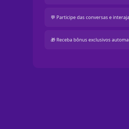
💬 Participe das conversas e interaj
🎁 Receba bônus exclusivos autom