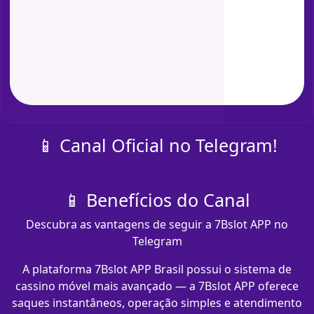
📱 Canal Oficial no Telegram!
📱 Benefícios do Canal
Descubra as vantagens de seguir a 7Bslot APP no
Telegram
A plataforma 7Bslot APP Brasil possui o sistema de
cassino móvel mais avançado — a 7Bslot APP oferece
saques instantâneos, operação simples e atendimento